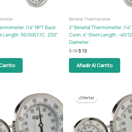
ometer
Bimetal Thermometer
hermometer, 1/4″ NPT Back
2″ Bimetal Thermometer, 1/4
m Length, 50/500 F/C, .250″
Conn, 4″ Stem Length, -40/12
Diameter
$
79
$
72
 Carrito
Añadir Al Carrito
El
El
o
precio
precio
¡Oferta!
l
original
actual
era:
es:
$ 79.
$ 72.