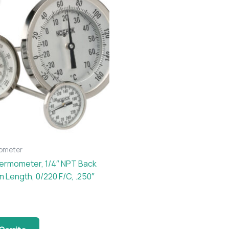
l
ometer
hermometer, 1/4″ NPT Back
 Length, 0/220 F/C, .250″