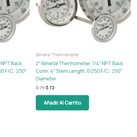
Bimetal Thermometer
″ NPT Back
2″ Bimetal Thermometer, 1/4″ NPT Back
0 F/C, .250″
Conn, 4″ Stem Length, 0/250 F/C, .250″
Diameter
$
79
$
72
Añadir Al Carrito