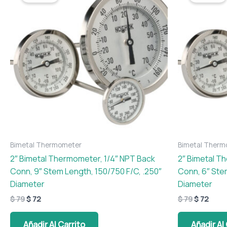
era:
es:
era:
es:
$ 79.
$ 72.
$ 79.
$ 72.
Bimetal Thermometer
Bimetal Therm
2″ Bimetal Thermometer, 1/4″ NPT Back
2″ Bimetal T
Conn, 9″ Stem Length, 150/750 F/C, .250″
Conn, 6″ Ste
Diameter
Diameter
$
79
$
72
$
79
$
72
Añadir Al Carrito
Añadir Al