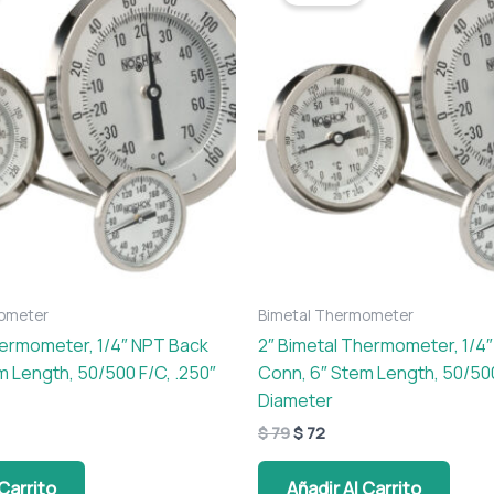
era:
es:
$ 79.
$ 72.
ometer
Bimetal Thermometer
hermometer, 1/4″ NPT Back
2″ Bimetal Thermometer, 1/4
m Length, 50/500 F/C, .250″
Conn, 6″ Stem Length, 50/500
Diameter
$
79
$
72
 Carrito
Añadir Al Carrito