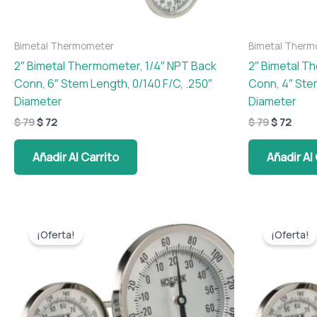
Bimetal Thermometer
Bimetal Therm
2″ Bimetal Thermometer, 1/4″ NPT Back
2″ Bimetal T
Conn, 6″ Stem Length, 0/140 F/C, .250″
Conn, 4″ Ste
Diameter
Diameter
$
79
$
72
$
79
$
72
Añadir Al Carrito
Añadir Al
El
El
El
El
precio
precio
precio
preci
¡Oferta!
¡Oferta!
original
actual
original
actua
era:
es:
era:
es:
$ 79.
$ 72.
$ 79.
$ 72.