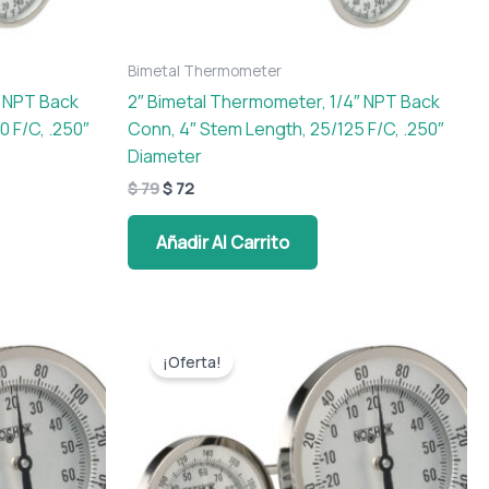
Bimetal Thermometer
″ NPT Back
2″ Bimetal Thermometer, 1/4″ NPT Back
0 F/C, .250″
Conn, 4″ Stem Length, 25/125 F/C, .250″
Diameter
$
79
$
72
Añadir Al Carrito
El
El
precio
precio
¡Oferta!
original
actual
era:
es:
$ 79.
$ 72.