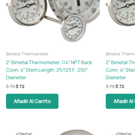
Bimetal Thermometer
Bimetal Therm
2″ Bimetal Thermometer, 1/4″ NPT Back
2″ Bimetal T
Conn, 4″ Stem Length, 25/125 F, .250″
Conn, 4″ Ste
Diameter
Diameter
$
79
$
72
$
79
$
72
Añadir Al Carrito
Añadir Al
El
El
El
El
precio
precio
precio
preci
¡Oferta!
¡Oferta!