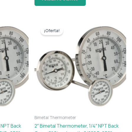
El
El
precio
precio
¡Oferta!
original
actual
era:
es:
$ 79.
$ 72.
Bimetal Thermometer
″ NPT Back
2″ Bimetal Thermometer, 1/4″ NPT Back