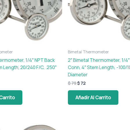
ometer
Bimetal Thermometer
hermometer, 1/4″ NPT Back
2″ Bimetal Thermometer, 1/4
m Length, 20/240 F/C, .250″
Conn, 4″ Stem Length, -100/10
Diameter
$
79
$
72
 Carrito
Añadir Al Carrito
o