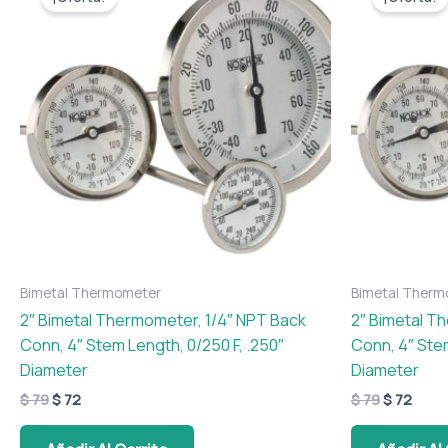
original
actual
original
actua
era:
es:
era:
es:
$ 79.
$ 72.
$ 79.
$ 72.
Bimetal Thermometer
Bimetal Therm
2″ Bimetal Thermometer, 1/4″ NPT Back
2″ Bimetal T
Conn, 4″ Stem Length, 0/250 F, .250″
Conn, 4″ Stem
Diameter
Diameter
$
79
$
72
$
79
$
72