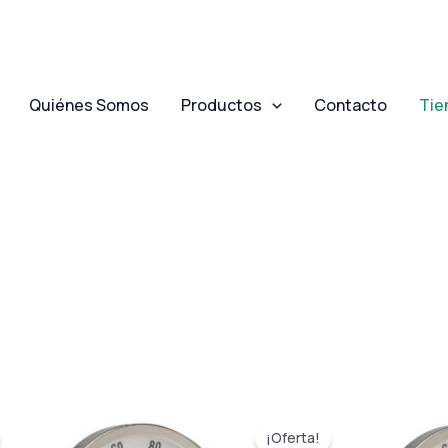
Quiénes Somos
Productos
Contacto
Tie
El
El
o
precio
precio
¡Oferta!
l
original
actual