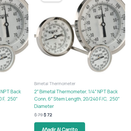
era:
es:
$ 79.
$ 72.
Bimetal Thermometer
″ NPT Back
2″ Bimetal Thermometer, 1/4″ NPT Back
 F, .250″
Conn, 6″ Stem Length, 20/240 F/C, .250″
Diameter
$
79
$
72
Añadir Al Carrito