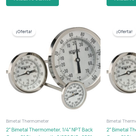
El
El
El
El
precio
precio
precio
preci
¡Oferta!
¡Oferta!
original
actual
original
actua
era:
es:
era:
es:
$ 79.
$ 72.
$ 79.
$ 72.
Bimetal Thermometer
Bimetal Therm
2″ Bimetal Thermometer, 1/4″ NPT Back
2″ Bimetal T