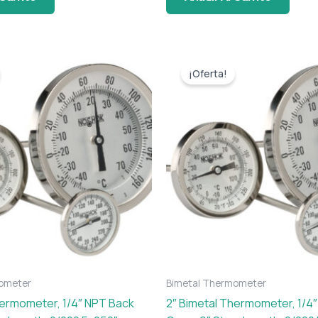
El
El
o
precio
precio
¡Oferta!
l
original
actual
era:
es:
$ 79.
$ 72.
ometer
Bimetal Thermometer
hermometer, 1/4″ NPT Back
2″ Bimetal Thermometer, 1/4