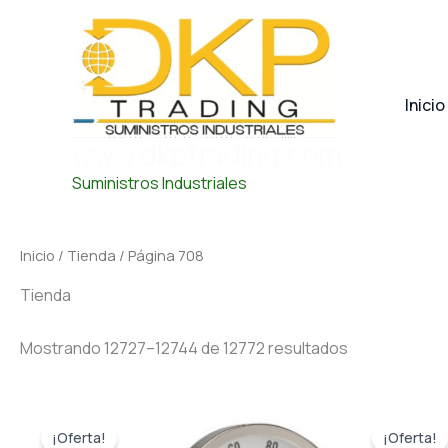
Ordenado
Ir
por
al
popularidad
contenido
Inicio
www.dkptrading.com
Suministros Industriales
Inicio
/
Tienda
/ Página 708
Tienda
Mostrando 12727–12744 de 12772 resultados
El
El
El
El
precio
precio
precio
preci
¡Oferta!
¡Oferta!
original
actual
original
actua