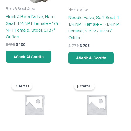
Block & Bleed Valve
Needle Valve
Block & Bleed Valve, Hard
Needle Valve, Soft Seat, 1-
Seat, 1/4 NPT Female – 1/4
1/4 NPT Female – 1-1/4 NPT
NPT Female, Steel, 0.187″
Female, 316 SS, 0.438″
Orifice
Orifice
$
110
$
100
$
779
$
708
Añadir Al Carrito
Añadir Al Carrito
El
El
El
El
precio
precio
precio
precio
¡Oferta!
¡Oferta!
original
actual
original
actual
era:
es:
era:
es:
$ 746.
$ 678.
$ 746.
$ 678.