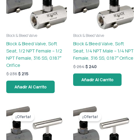
Block & Bleed Valve
Block & Bleed Valve
Block & Bleed Valve, Soft
Block & Bleed Valve, Soft
Seat, 1/2 NPT Female – 1/2
Seat, 1/4 NPT Male – 1/4 NPT
NPT Female, 316 SS, 0.187″
Female, 316 SS, 0.187″ Orifice
Orifice
$
264
$
240
$
236
$
215
Añadir Al Carrito
Añadir Al Carrito
El
El
El
El
precio
precio
precio
precio
¡Oferta!
¡Oferta!
original
actual
original
actual
era:
es:
era:
es:
$ 214.
$ 194.
$ 129.
$ 117.