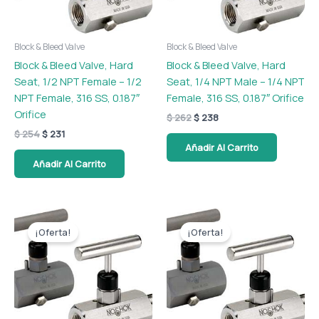
Block & Bleed Valve
Block & Bleed Valve
Block & Bleed Valve, Hard
Block & Bleed Valve, Hard
Seat, 1/2 NPT Female – 1/2
Seat, 1/4 NPT Male – 1/4 NPT
NPT Female, 316 SS, 0.187″
Female, 316 SS, 0.187″ Orifice
Orifice
$
262
$
238
$
254
$
231
Añadir Al Carrito
Añadir Al Carrito
El
El
El
El
precio
precio
precio
precio
¡Oferta!
¡Oferta!
original
actual
original
actual
era:
es:
era:
es:
$ 217.
$ 197.
$ 127.
$ 115.