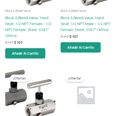
Block & Bleed Valve
Block & Bleed Valve
Block & Bleed Valve, Hard
Block & Bleed Valve, Hard
Seat, 1/2 NPT Female – 1/2
Seat, 1/4 NPT Male – 1/4 NPT
NPT Female, Steel, 0.187″
Female, Steel, 0.187″ Orifice
Orifice
$
117
$
107
$
117
$
107
Añadir Al Carrito
Añadir Al Carrito
El
El
El
El
precio
precio
precio
precio
¡Oferta!
¡Oferta!
original
actual
original
actual
era:
es:
era:
es:
$ 110.
$ 100.
$ 779.
$ 708.