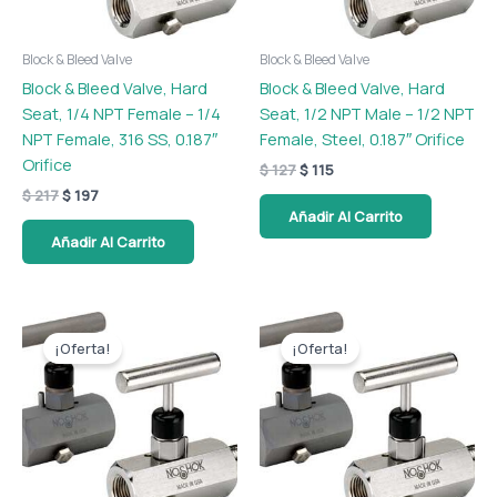
Block & Bleed Valve
Block & Bleed Valve
Block & Bleed Valve, Hard
Block & Bleed Valve, Hard
Seat, 1/4 NPT Female – 1/4
Seat, 1/2 NPT Male – 1/2 NPT
NPT Female, 316 SS, 0.187″
Female, Steel, 0.187″ Orifice
Orifice
$
127
$
115
$
217
$
197
Añadir Al Carrito
Añadir Al Carrito
El
El
El
El
precio
precio
precio
precio
¡Oferta!
¡Oferta!
original
actual
original
actual
era:
es:
era:
es:
$ 117.
$ 107.
$ 117.
$ 107.