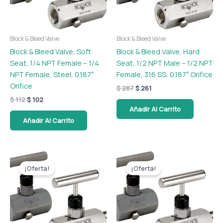
Block & Bleed Valve
Block & Bleed Valve
Block & Bleed Valve, Soft
Block & Bleed Valve, Hard
Seat, 1/4 NPT Female – 1/4
Seat, 1/2 NPT Male – 1/2 NPT
NPT Female, Steel, 0.187″
Female, 316 SS, 0.187″ Orifice
Orifice
$
287
$
261
$
112
$
102
Añadir Al Carrito
Añadir Al Carrito
El
El
El
El
precio
precio
precio
precio
¡Oferta!
¡Oferta!
original
actual
original
actual
era:
es:
era:
es:
$ 254.
$ 231.
$ 262.
$ 238.