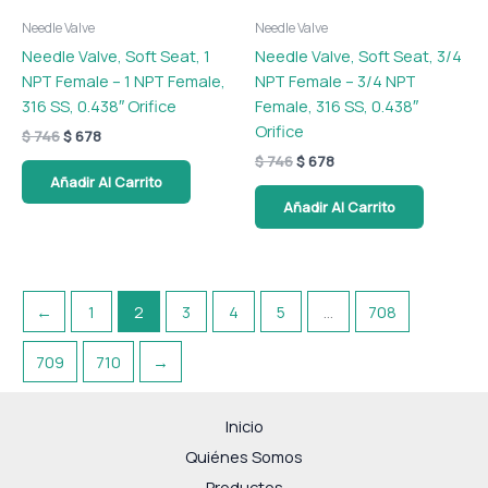
Needle Valve
Needle Valve
Needle Valve, Soft Seat, 1
Needle Valve, Soft Seat, 3/4
NPT Female – 1 NPT Female,
NPT Female – 3/4 NPT
316 SS, 0.438″ Orifice
Female, 316 SS, 0.438″
Orifice
$
746
$
678
$
746
$
678
Añadir Al Carrito
Añadir Al Carrito
←
1
2
3
4
5
…
708
709
710
→
Inicio
Quiénes Somos
Productos