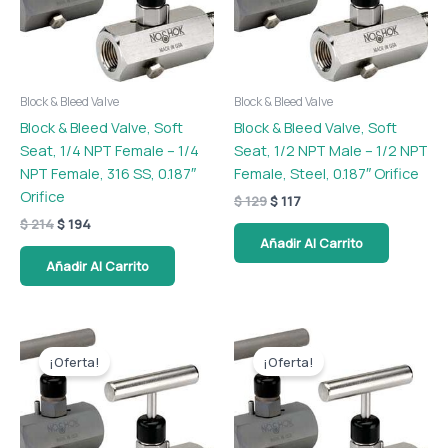
Block & Bleed Valve
Block & Bleed Valve
Block & Bleed Valve, Soft
Block & Bleed Valve, Soft
Seat, 1/4 NPT Female – 1/4
Seat, 1/2 NPT Male – 1/2 NPT
NPT Female, 316 SS, 0.187″
Female, Steel, 0.187″ Orifice
Orifice
$
129
$
117
$
214
$
194
Añadir Al Carrito
Añadir Al Carrito
El
El
El
El
precio
precio
precio
precio
¡Oferta!
¡Oferta!
original
actual
original
actual
era:
es:
era:
es:
$ 119.
$ 109.
$ 120.
$ 109.