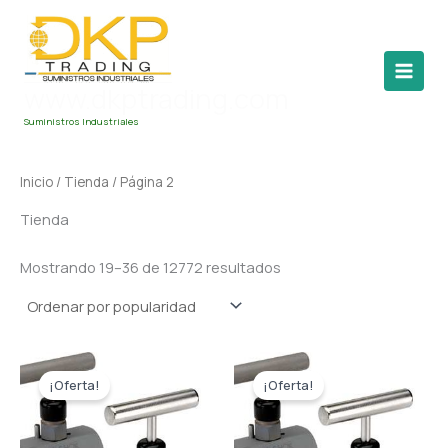
Ordenado
Ir
por
al
popularidad
contenido
www.dkptrading.com
Suministros Industriales
Inicio
/
Tienda
/ Página 2
Tienda
Mostrando 19–36 de 12772 resultados
El
El
El
El
precio
precio
precio
precio
¡Oferta!
¡Oferta!
original
actual
original
actual
era:
es:
era:
es:
$ 236.
$ 215.
$ 264.
$ 240.