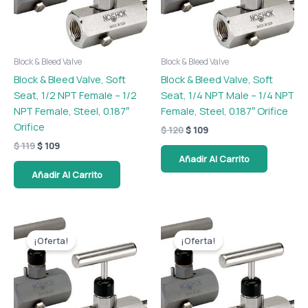
Block & Bleed Valve
Block & Bleed Valve
Block & Bleed Valve, Soft
Block & Bleed Valve, Soft
Seat, 1/2 NPT Female – 1/2
Seat, 1/4 NPT Male – 1/4 NPT
NPT Female, Steel, 0.187″
Female, Steel, 0.187″ Orifice
Orifice
$
120
$
109
$
119
$
109
Añadir Al Carrito
Añadir Al Carrito
El
El
El
El
precio
precio
precio
precio
¡Oferta!
¡Oferta!
original
actual
original
actual
era:
es:
era:
es:
$ 112.
$ 102.
$ 287.
$ 261.